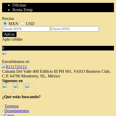
Oficinas
Renta-Temp
Precios
MXN
USD
Aplicar
Apto crédito
0
No hubo resultados para su búsqueda
Encuéntranos en
8111725111
Calzada Del Valle 400 Edificio III PH 901, VAEO Business Club,
C.P. 64790 Monterrey, NL, México
Síguenos en
¿Qué estás buscando?
·
Terrenos
·
Departamentos
·
Casas