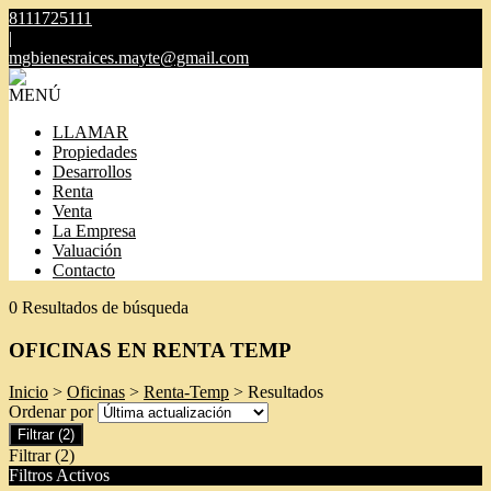
8111725111
|
mgbienesraices.mayte@gmail.com
MENÚ
LLAMAR
Propiedades
Desarrollos
Renta
Venta
La Empresa
Valuación
Contacto
0 Resultados de búsqueda
OFICINAS EN RENTA TEMP
Inicio
>
Oficinas
>
Renta-Temp
> Resultados
Ordenar por
Filtrar
(2)
Filtrar
(2)
Filtros Activos