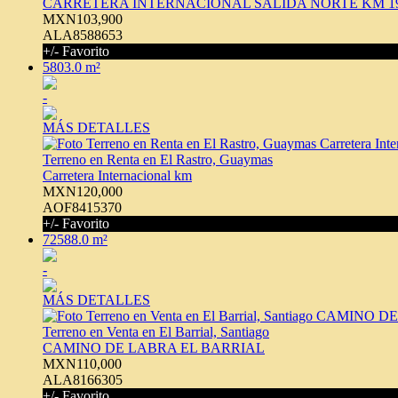
CARRETERA INTERNACIONAL SALIDA NORTE KM 1
MXN103,900
ALA8588653
+/- Favorito
5803.0 m²
-
MÁS DETALLES
Terreno en Renta en El Rastro, Guaymas
Carretera Internacional km
MXN120,000
AOF8415370
+/- Favorito
72588.0 m²
-
MÁS DETALLES
Terreno en Venta en El Barrial, Santiago
CAMINO DE LABRA EL BARRIAL
MXN110,000
ALA8166305
+/- Favorito