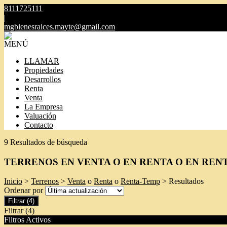
8111725111
|
mgbienesraices.mayte@gmail.com
MENÚ
LLAMAR
Propiedades
Desarrollos
Renta
Venta
La Empresa
Valuación
Contacto
9 Resultados de búsqueda
TERRENOS EN VENTA O EN RENTA O EN REN
Inicio
>
Terrenos
>
Venta
o
Renta
o
Renta-Temp
> Resultados
Ordenar por
Filtrar
(4)
Filtrar
(4)
Filtros Activos