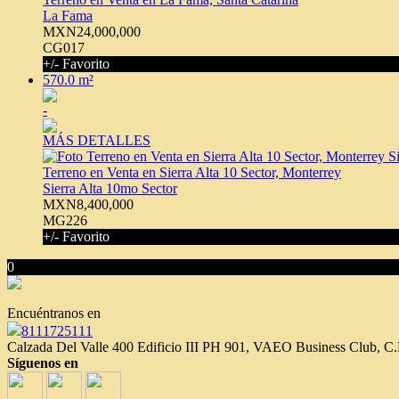
La Fama
MXN24,000,000
CG017
+/- Favorito
570.0 m²
-
MÁS DETALLES
Terreno en Venta en Sierra Alta 10 Sector, Monterrey
Sierra Alta 10mo Sector
MXN8,400,000
MG226
+/- Favorito
0
Encuéntranos en
8111725111
Calzada Del Valle 400 Edificio III PH 901, VAEO Business Club, C
Síguenos en