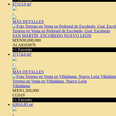
87313.0 m²
-
MÁS DETALLES
Terreno en Venta en Pedregal de Escobedo, Gral. Escobedo
SAN MARTIN, ESCOBEDO NUEVO LEON
MXN90,000,000
ALA8165876
+/- Favorito
37174.0 m²
-
MÁS DETALLES
Terreno en Venta en Villaldama, Nuevo León
Villaldama
MXN1,500,000
CG019
+/- Favorito
63910.85 m²
-