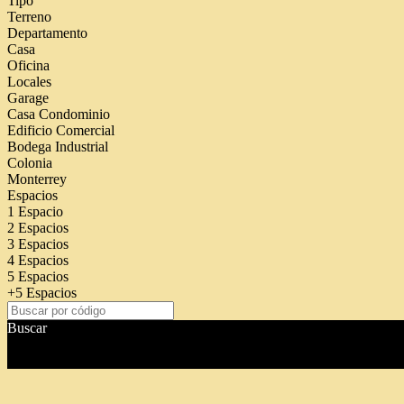
Tipo
Terreno
Departamento
Casa
Oficina
Locales
Garage
Casa Condominio
Edificio Comercial
Bodega Industrial
Colonia
Monterrey
Espacios
1 Espacio
2 Espacios
3 Espacios
4 Espacios
5 Espacios
+5 Espacios
Buscar
Somos una Empresa conformada por un Staff de Jóvenes Profesionales, 
requieren en la actualidad.