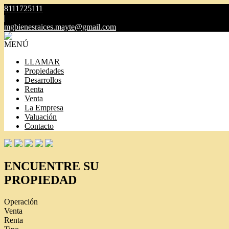
8111725111
|
mgbienesraices.mayte@gmail.com
MENÚ
LLAMAR
Propiedades
Desarrollos
Renta
Venta
La Empresa
Valuación
Contacto
ENCUENTRE SU
PROPIEDAD
Operación
Venta
Renta