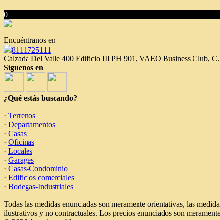
0
Encuéntranos en
8111725111
Calzada Del Valle 400 Edificio III PH 901, VAEO Business Club, C
Síguenos en
¿Qué estás buscando?
·
Terrenos
·
Departamentos
·
Casas
·
Oficinas
·
Locales
·
Garages
·
Casas-Condominio
·
Edificios comerciales
·
Bodegas-Industriales
Todas las medidas enunciadas son meramente orientativas, las medidas
ilustrativos y no contractuales. Los precios enunciados son meramente 