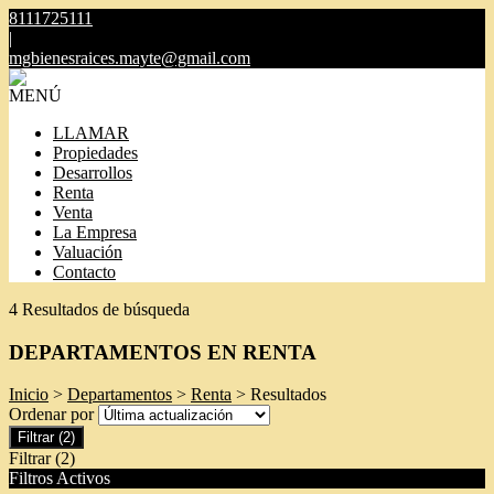
8111725111
|
mgbienesraices.mayte@gmail.com
MENÚ
LLAMAR
Propiedades
Desarrollos
Renta
Venta
La Empresa
Valuación
Contacto
4 Resultados de búsqueda
DEPARTAMENTOS EN RENTA
Inicio
>
Departamentos
>
Renta
> Resultados
Ordenar por
Filtrar
(2)
Filtrar
(2)
Filtros Activos