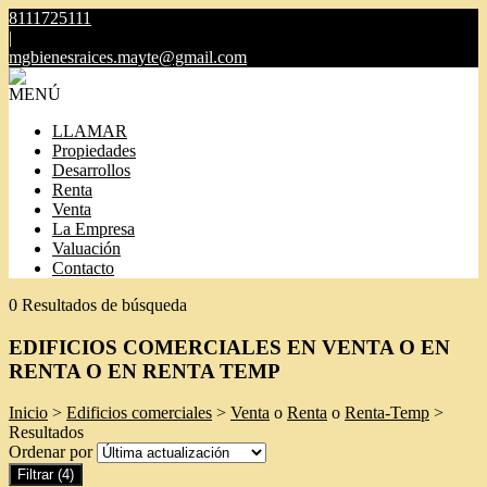
8111725111
|
mgbienesraices.mayte@gmail.com
MENÚ
LLAMAR
Propiedades
Desarrollos
Renta
Venta
La Empresa
Valuación
Contacto
0 Resultados de búsqueda
EDIFICIOS COMERCIALES EN VENTA O EN
RENTA O EN RENTA TEMP
Inicio
>
Edificios comerciales
>
Venta
o
Renta
o
Renta-Temp
>
Resultados
Ordenar por
Filtrar
(4)