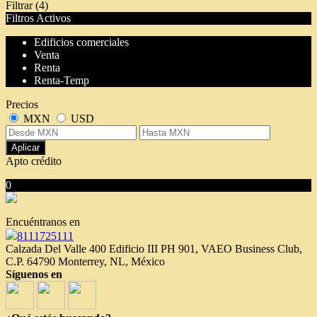
Filtrar
(4)
Filtros Activos
Edificios comerciales
Venta
Renta
Renta-Temp
Precios
MXN
USD
Aplicar
Apto crédito
0
No hubo resultados para su búsqueda
Encuéntranos en
8111725111
Calzada Del Valle 400 Edificio III PH 901, VAEO Business Club,
C.P. 64790 Monterrey, NL, México
Síguenos en