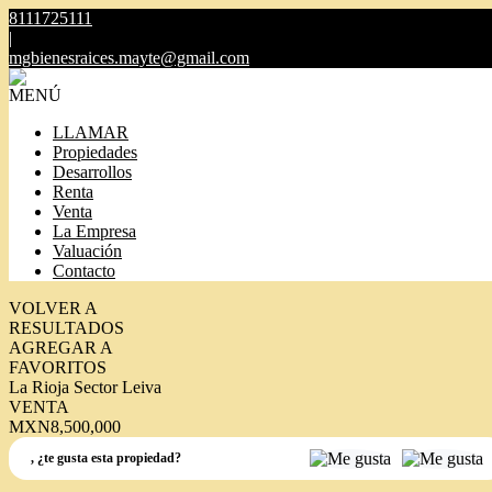
8111725111
|
mgbienesraices.mayte@gmail.com
MENÚ
LLAMAR
Propiedades
Desarrollos
Renta
Venta
La Empresa
Valuación
Contacto
VOLVER A
RESULTADOS
AGREGAR A
FAVORITOS
La Rioja Sector Leiva
VENTA
MXN8,500,000
,
¿te gusta esta propiedad?