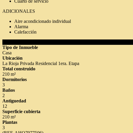
Cuarto de servicio
ADICIONALES
Aire acondicionado individual
Alarma
Calefacción
DETALLES DEL INMUEBLE
Tipo de Inmueble
Casa
Ubicación
La Rioja Privada Residencial 1era. Etapa
Total construido
210 m²
Dormitorios
3
Baños
2
Antiguedad
12
Superficie cubierta
210 m²
Plantas
3
(REF. AHO7977506)