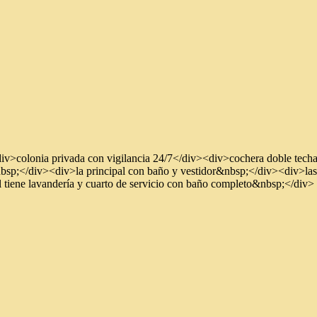
><div>colonia privada con vigilancia 24/7</div><div>cochera doble t
p;</div><div>la principal con baño y vestidor&nbsp;</div><div>las 
 tiene lavandería y cuarto de servicio con baño completo&nbsp;</div>