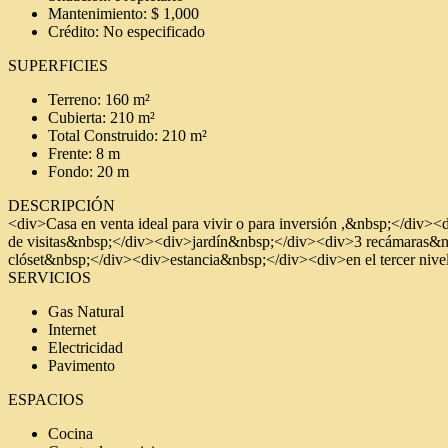
Mantenimiento: $ 1,000
Crédito: No especificado
SUPERFICIES
Terreno: 160 m²
Cubierta: 210 m²
Total Construido: 210 m²
Frente: 8 m
Fondo: 20 m
DESCRIPCIÓN
<div>Casa en venta ideal para vivir o para inversión ,&nbsp;</div
de visitas&nbsp;</div><div>jardín&nbsp;</div><div>3 recámaras&nbs
clóset&nbsp;</div><div>estancia&nbsp;</div><div>en el tercer nivel
SERVICIOS
Gas Natural
Internet
Electricidad
Pavimento
ESPACIOS
Cocina