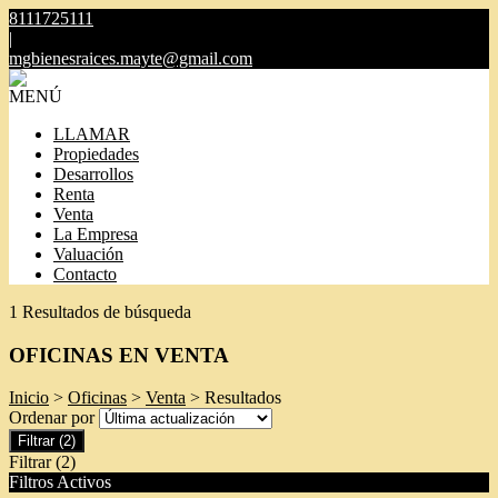
8111725111
|
mgbienesraices.mayte@gmail.com
MENÚ
LLAMAR
Propiedades
Desarrollos
Renta
Venta
La Empresa
Valuación
Contacto
1 Resultados de búsqueda
OFICINAS EN VENTA
Inicio
>
Oficinas
>
Venta
> Resultados
Ordenar por
Filtrar
(2)
Filtrar
(2)
Filtros Activos