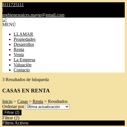
8111725111
|
mgbienesraices.mayte@gmail.com
MENÚ
LLAMAR
Propiedades
Desarrollos
Renta
Venta
La Empresa
Valuación
Contacto
3 Resultados de búsqueda
CASAS EN RENTA
Inicio
>
Casas
>
Renta
> Resultados
Ordenar por
Filtrar
(2)
Filtrar
(2)
Filtros Activos